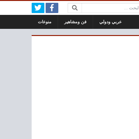
بحث:
عربي ودولي
فن ومشاهير
منوعات