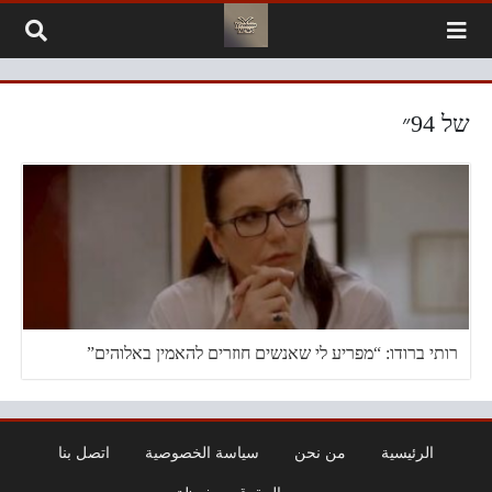
لتخطي إلى المحتوى
של 94״
רותי ברודו: “מפריע לי שאנשים חוזרים להאמין באלוהים”
الرئيسية
من نحن
سياسة الخصوصية
اتصل بنا