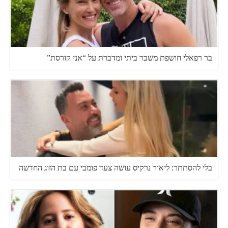
בר רפאלי חושפת משבר ביתי ומדברת על “אני קורסת”
בלי להסתתר: ליאור נרקיס עושה צעד פומבי עם בת הזוג החדשה