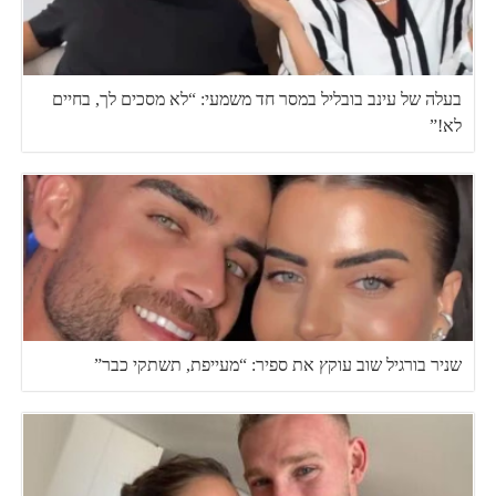
בעלה של עינב בובליל במסר חד משמעי: “לא מסכים לך, בחיים
לא!”
שניר בורגיל שוב עוקץ את ספיר: “מעייפת, תשתקי כבר”