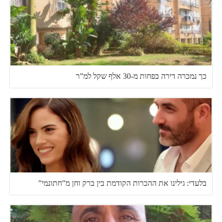
כך נמכרה דירה בפחות מ-30 אלף שקל למ”ר
בלעדי: גילינו את ההכרות הקודמת בין ברק וחן מ”חתונמי”